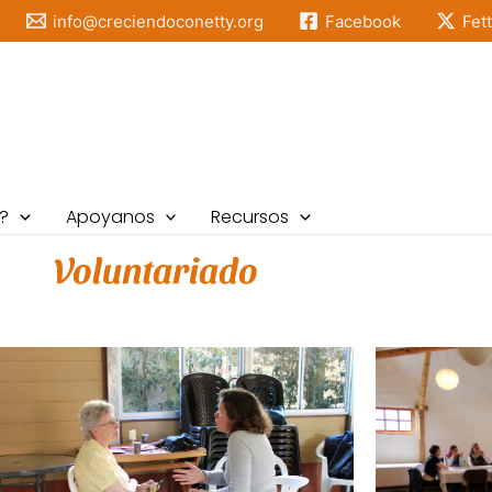
info@creciendoconetty.org
Facebook
Fet
?
Apoyanos
Recursos
Voluntariado