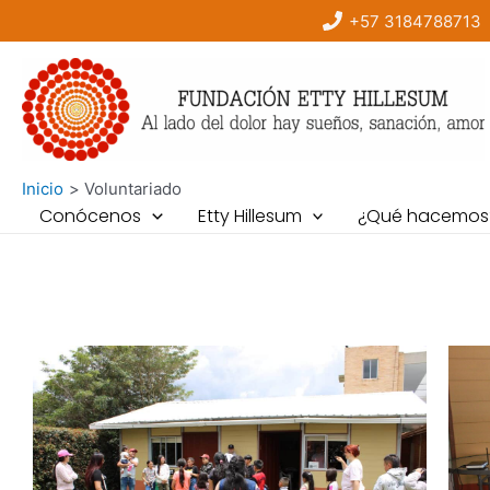
Ir
+57 3184788713
al
contenido
Inicio
Voluntariado
Conócenos
Etty Hillesum
¿Qué hacemos